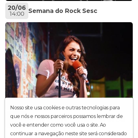
20/06
Semana do Rock Sesc
14:00
Nosso site usa cookies e outras tecnologias para
16/05
que nós e nossos parceiros possamos lembrar de
Bruna Louise em Jaraguá do Sul
19:00
você e entender como você usa o site. Ao
continuar a navegação neste site será considerado